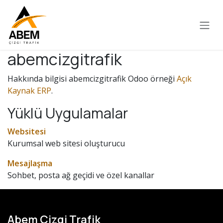
İçereği Atla
abemcizgitrafik
Hakkında bilgisi abemcizgitrafik Odoo örneği
Açık
Kaynak ERP
.
Yüklü Uygulamalar
Websitesi
Kurumsal web sitesi oluşturucu
Mesajlaşma
Sohbet, posta ağ geçidi ve özel kanallar
Abem Çizgi Trafik