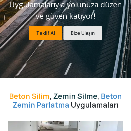
Uygulamalarıyla yolunuza düzen
ve güven katıyor!
Teklif Al
Bize Ulaşın
Beton Silim
,
Zemin Silme
,
Beton
Zemin Parlatma
Uygulamaları